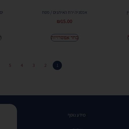
ן
אכסניה ירח האיתנים / פסח
ים
₪
15.00
בחר אפשרויות
ה
←
5
4
3
2
1
מידע נוסף