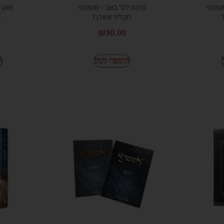
טמוני
קינות לט' באב – מטמוני
מועדי
הקליר אשכנז
0
₪
30.00
הוספה לסל
ה