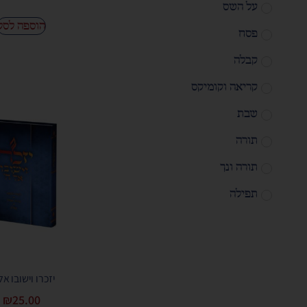
על השס
הוספה לסל
פסח
קבלה
קריאה וקומיקס
שבת
תורה
תורה ונך
תפילה
יזכרו וישובו אל
₪
25.00