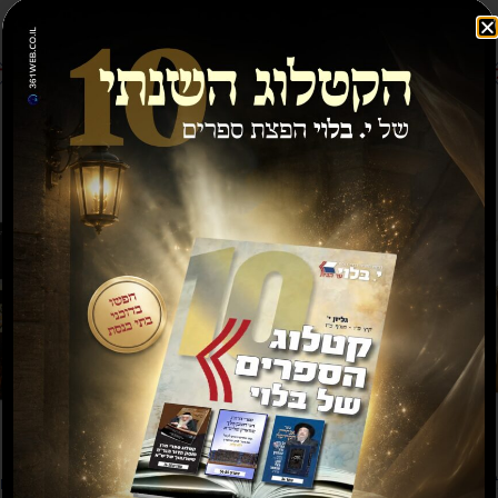
₪
75.00
₪
90.00
הוספה לסל
ה
מבצע!
ות בין
הררי קדם רשימות שיעורים –
על חו