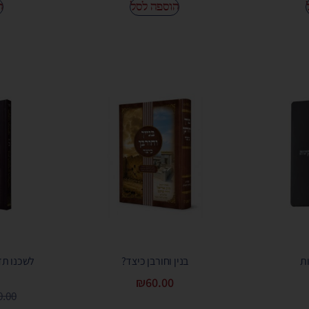
הוספה לסל
ה
ת
בנין וחורבן כיצד?
לשכנו תד
₪
60.00
0.00