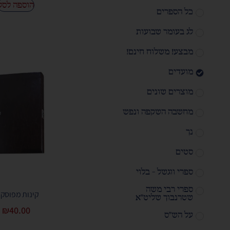
הוספה לסל
כל הספרים
לג בעומר שבועות
מבצע! משלוח חינם!
מועדים
מוצרים שונים
מחשבה השקפה ונפש
נך
סטים
ספרי ווגשל - בלוי
ספרי רבי משה
קינות מפוסקו
שטרנבוך שליט"א
₪
40.00
על הש"ס