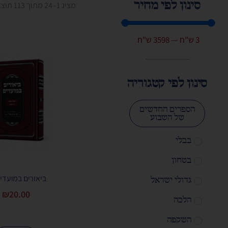
סינון לפי מחיר
מציג 1–24 מתוך 113 תוצאות
3
ש"ח
—
3598
ש"ח
סינון לפי קטגוריה
הספרים החדשים
של השבוע
בבלי
בטחון
ביאורים במועדי
גדולי ישראל
₪
20.00
הלכה
השקפה