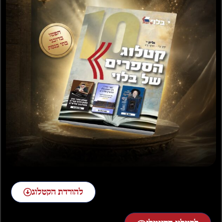
נוסח פולין כריכה קשה
נוסח ליטא כריכה קשה
/ רכה
/ כריכה רכה
₪
25.00
–
₪
20.00
₪
25.00
–
₪
20.00
בחר אפשרויות
בחר אפשרויות
להורדת הקטלוג
WHY WE WEEP
קינות לט' באב נחמו
עמי ספרד
₪
30.00