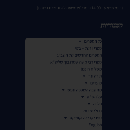
(בימי שישי עד 14:00 ובמוצ"ש משעה לאחר צאת השבת)
קטגוריות
כל הספרים
ספרי ווגשל – בלוי
הספרים החדשים של השבוע
ספרי רבי משה שטרנבוך שליט"א
משלוח חינם!
תורה ונך
מועדים
מחשבה השקפה ונפש
על הש"ס
הלכה
גדולי ישראל
ספרי קריאה וקומיקס
English