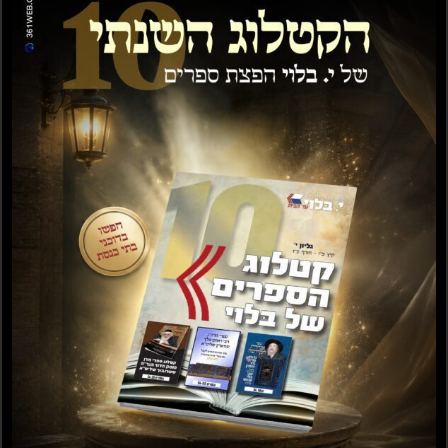
מגילת הסתר
חמש חנוכות
₪
10.00
₪
15.00
הוספה לסל
הוספה לסל
מקבים סט ב' כרכים
WHY WE CELEBRATE
₪
30.00
₪
100.00
–
₪
50.00