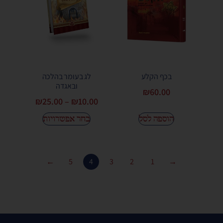
בכף הקלע
לג בעומר בהלכה
ובאגדה
₪
60.00
₪
25.00
–
₪
10.00
הוספה לסל
בחר אפשרויות
←
5
4
3
2
1
→