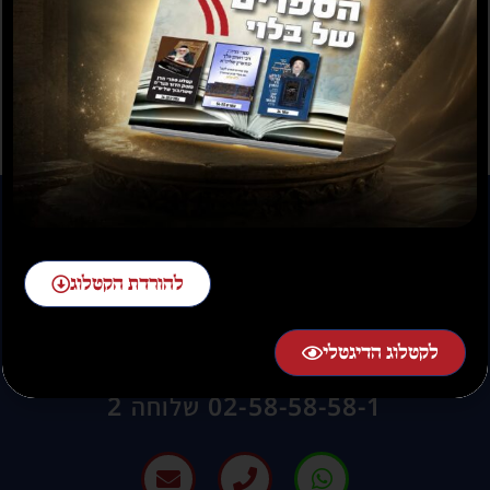
תשועה ברוב יועץ
תשובה מאת הרב ראובן
לויכטר שליטא
₪
35.00
₪
15.00
₪
20.00
–
₪
30.00
להורדת הקטלוג
לקטלוג הדיגטלי
להזמנות חייגו:
02-58-58-58-1 שלוחה 2