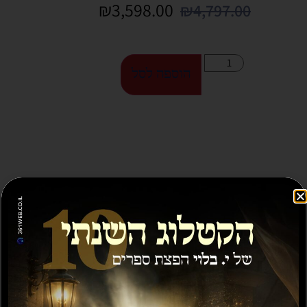
₪
3,598.00
₪
4,797.00
הוספה לסל