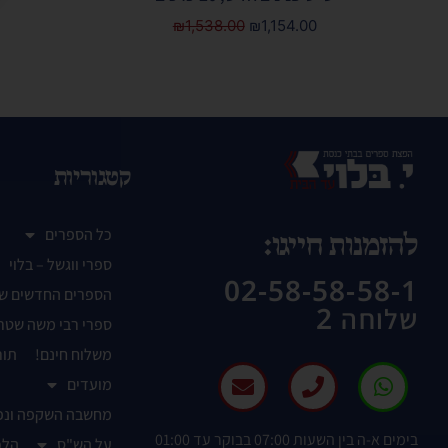
₪
1,538.00
₪
1,154.00
קטגוריות
כל הספרים
להזמנות חייגו:
ספרי ווגשל – בלוי
02-58-58-58-1
הספרים החדשים ש
שלוחה 2
ספרי רבי משה שטר
משלוח חינם!
תור
מועדים
מחשבה השקפה ונפ
בימים א-ה בין השעות 07:00 בבוקר עד 01:00
על הש"ס
הלכ