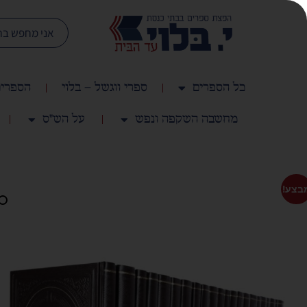
כל הספרים
ספרי ווגשל – בלוי
הספרים
מחשבה השקפה ונפש
על הש"ס
בצע!