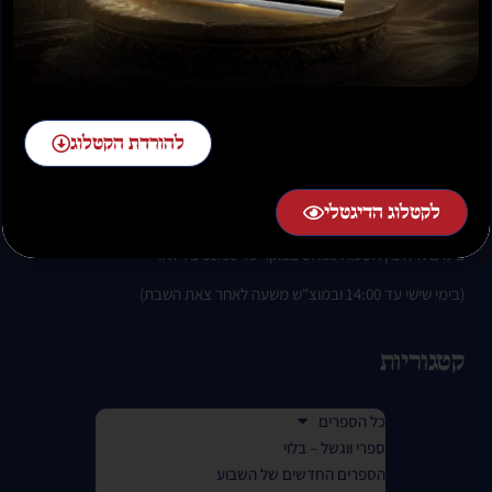
להזמנות חייגו:
02-58-58-58-1 שלוחה 2
להורדת הקטלוג
לקטלוג הדיגטלי
בימים א-ה בין השעות 07:00 בבוקר עד 01:00 בלילה.
(בימי שישי עד 14:00 ובמוצ"ש משעה לאחר צאת השבת)
קטגוריות
כל הספרים
ספרי ווגשל – בלוי
הספרים החדשים של השבוע