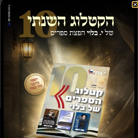
תשועה ברוב יועץ
תשובה מאת הרב ראובן
לויכטר שליטא
₪
35.00
₪
15.00
₪
20.00
–
₪
30.00