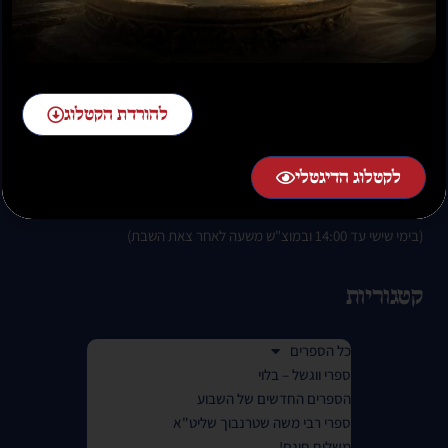
להזמנות חייגו:
02-58-58-58-1 שלוחה 2
להורדת הקטלוג
לקטלוג הדיגטלי
בימים א-ה בין השעות 07:00 בבוקר עד 01:00 בלילה.
(בימי שישי עד 14:00 ובמוצ"ש משעה לאחר צאת השבת)
קטגוריות
כל הספרים
ספרי ווגשל – בלוי
הספרים החדשים של השבוע
ספרי רבי משה שטרנבוך שליט"א
משלוח חינם!