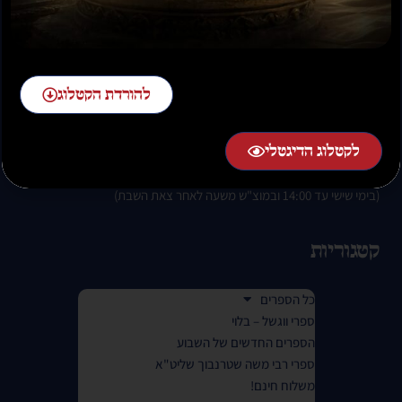
להזמנות חייגו:
02-58-58-58-1 שלוחה 2
להורדת הקטלוג
לקטלוג הדיגטלי
בימים א-ה בין השעות 07:00 בבוקר עד 01:00 בלילה.
(בימי שישי עד 14:00 ובמוצ"ש משעה לאחר צאת השבת)
קטגוריות
כל הספרים
ספרי ווגשל – בלוי
הספרים החדשים של השבוע
ספרי רבי משה שטרנבוך שליט"א
משלוח חינם!