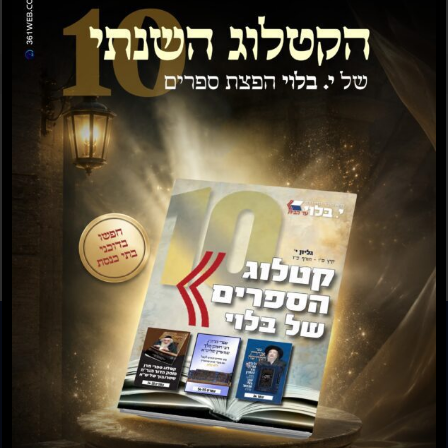
ש״ס חתנים גדול 22
ש"ס פנינים חדש, 20
כרכים
כרכים
₪
1,538.00
₪
1,154.00
₪
4,797.00
₪
3,598.00