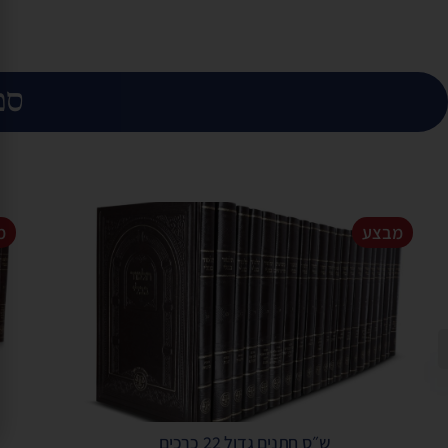
ספ
מבצע
מ
ש״ס חתנים גדול 22 כרכים