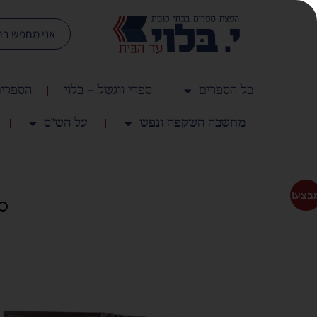
כל הספרים
ספרי ווגשל – בלוי
הספרים
מחשבה השקפה ונפש
על הש"ס
בצע!