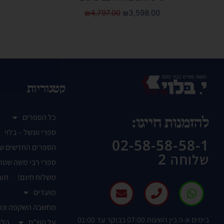
₪
4,797.00
₪
3,598.00
קטגוריות
כל הספרים
להזמנות חייגו:
ספרי ווגשל – בלוי
02-58-58-58-1
הספרים החדשים ש
שלוחה 2
ספרי רבי משה שטר
משלוח חינם!
תור
מועדים
מחשבה השקפה ונפ
בימים א-ה בין השעות 07:00 בבוקר עד 01:00
על הש"ס
הלכ