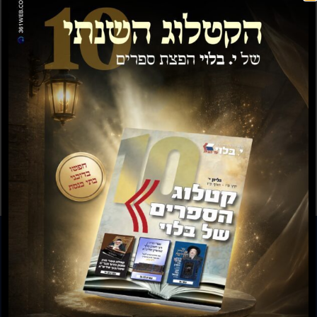
תשועה ברוב יועץ
תשובה מאת הרב ראובן
לויכטר שליטא
₪
35.00
₪
15.00
₪
20.00
–
₪
30.00