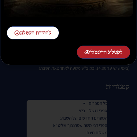
להזמנות חייגו:
02-58-58-58-1 שלוחה 2
להורדת הקטלוג
לקטלוג הדיגטלי
בימים א-ה בין השעות 07:00 בבוקר עד 01:00 בלילה.
(בימי שישי עד 14:00 ובמוצ"ש משעה לאחר צאת השבת)
קטגוריות
כל הספרים
ספרי ווגשל – בלוי
הספרים החדשים של השבוע
ספרי רבי משה שטרנבוך שליט"א
משלוח חינם!