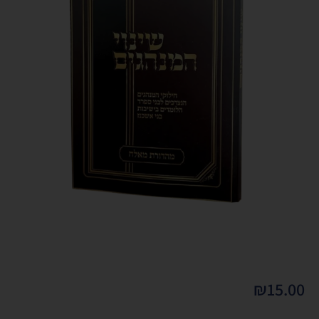
₪
15.00