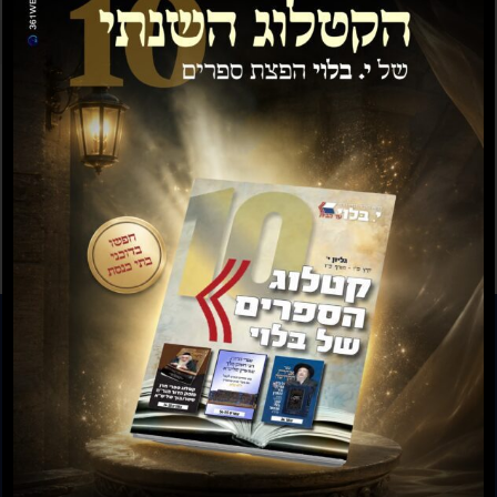
תשועה ברוב יועץ
תשובה מאת הרב ראובן
לויכטר שליטא
₪
35.00
₪
15.00
₪
20.00
–
₪
30.00
להזמנות חייגו: