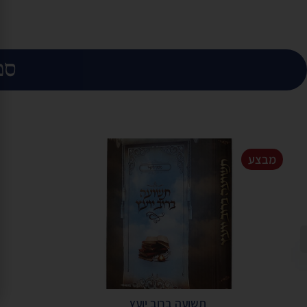
ספ
מבצע
תשועה ברוב יועץ