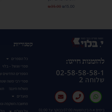
₪
35.00
₪
15.00
קטגוריות
כל הספרים
להזמנות חייגו:
ספרי ווגשל – בלוי
02-58-58-58-1
הספרים החדשים ש
שלוחה 2
ספרי רבי משה שטר
משלוח חינם!
תור
מועדים
מחשבה השקפה ונפ
בימים א-ה בין השעות 07:00 בבוקר עד 01:00
על הש"ס
הלכ