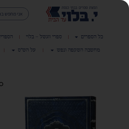
כל הספרים
ספרי ווגשל – בלוי
הספרים
מחשבה השקפה ונפש
על הש"ס