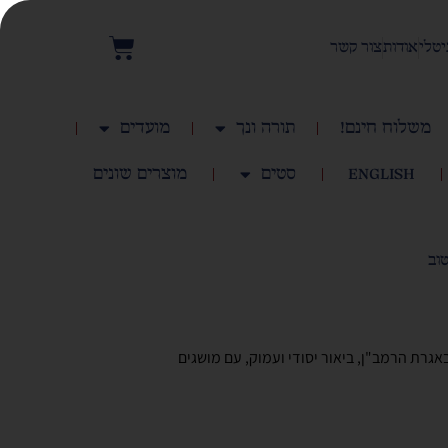
יטלי
אודות
צור קשר
משלוח חינם!
תורה ונך
מועדים
English
סטים
מוצרים שונים
וב
אגרת הרמב"ן, ביאור יסודי ועמוק, עם מושגים