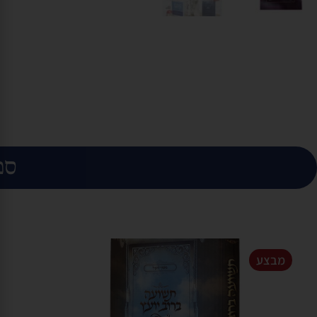
ספ
מבצע