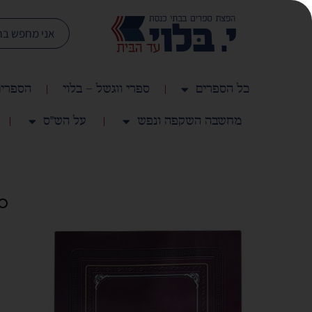
כל הספרים
ספרי ווגשל – בלוי
הספרים
מחשבה השקפה ונפש
על הש"ס