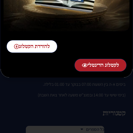
להזמנות חייגו:
להורדת הקטלוג
02-58-58-58-1 שלוחה 2
לקטלוג הדיגטלי
בימים א-ה בין השעות 07:00 בבוקר עד 01:00 בלילה.
(בימי שישי עד 14:00 ובמוצ"ש משעה לאחר צאת השבת)
קטגוריות
כל הספרים