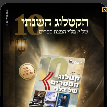
מבצע
תשועה ברוב יועץ
תשובה מאת הרב ראובן
לויכטר שליטא
₪
35.00
₪
15.00
₪
20.00
–
₪
30.00