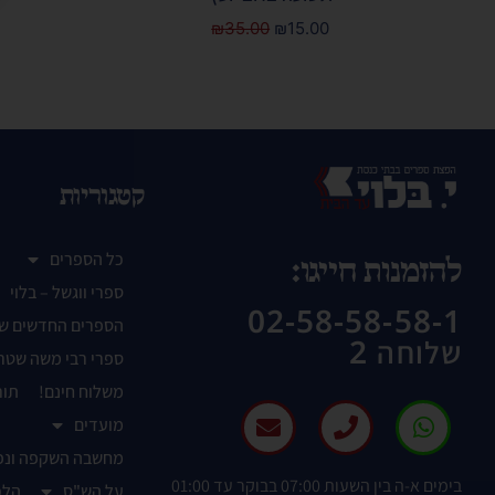
₪
35.00
₪
15.00
קטגוריות
כל הספרים
להזמנות חייגו:
ספרי ווגשל – בלוי
02-58-58-58-1
הספרים החדשים ש
שלוחה 2
ספרי רבי משה שטר
משלוח חינם!
תור
מועדים
מחשבה השקפה ונפ
בימים א-ה בין השעות 07:00 בבוקר עד 01:00
על הש"ס
הלכ