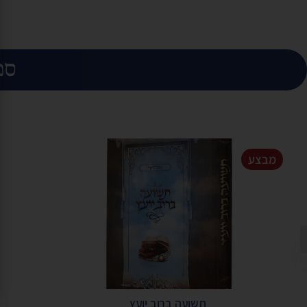
ספ
מבצע
תשועה ברוב יועץ