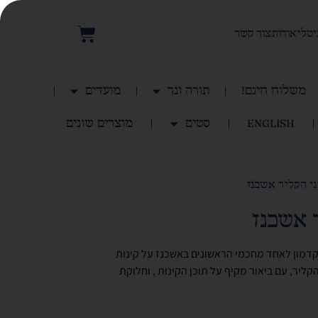
יטלי
אודות
צור קשר
משלוח חינם!
תורה ונך
מועדים
English
סטים
מוצרים שונים
ני הקליר אשכנז
 אשכנז
 קדמון לאחד מחכמי הראשונים באשכנז על קינות
קליר, עם ביאור מקיף על תוכן הקינות , וחלוקת