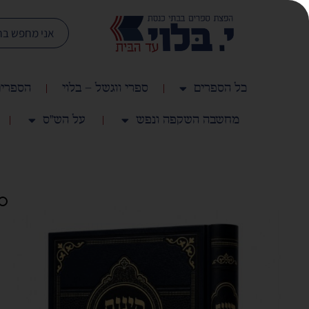
כל הספרים
ספרי ווגשל – בלוי
הספרים
מחשבה השקפה ונפש
על הש"ס