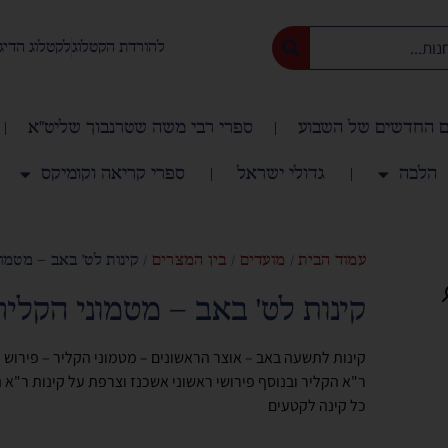
להורדת הקטלוג
לקטלוג הדיג
 החדשים של השבוע
ספרי רבי משה שטרנבוך שליט"א
הלכה
גדולי ישראל
ספרי קריאה וקומיקס
עמוד הבית
/
מועדים
/
בין המצרים
/ קינות לט' באב – מטמו
קינות לט' באב – מטמוני הקליר
קינות לתשעה באב – אוצר הראשונים – מטמוני הקליר – פירוש
ר"א הקליר ובנוסף פירושי ראשוני אשכנז וצרפת על קינות ר"א ה
כל קינה לקטעים