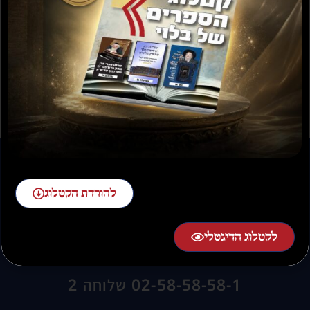
תשועה ברוב יועץ
תשובה מאת הרב ראובן
לויכטר שליטא
₪
35.00
₪
15.00
₪
20.00
–
₪
30.00
להורדת הקטלוג
לקטלוג הדיגטלי
להזמנות חייגו:
02-58-58-58-1 שלוחה 2