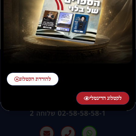
תשועה ברוב יועץ
תשובה מאת הרב ראובן
לויכטר שליטא
₪
35.00
₪
15.00
₪
20.00
–
₪
30.00
להורדת הקטלוג
לקטלוג הדיגטלי
להזמנות חייגו:
02-58-58-58-1 שלוחה 2