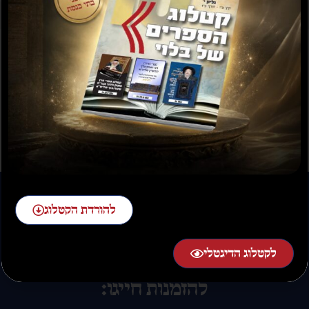
תשועה ברוב יועץ
תשובה מאת הרב ראובן
לויכטר שליטא
₪
35.00
₪
15.00
₪
20.00
–
₪
30.00
להורדת הקטלוג
לקטלוג הדיגטלי
להזמנות חייגו: