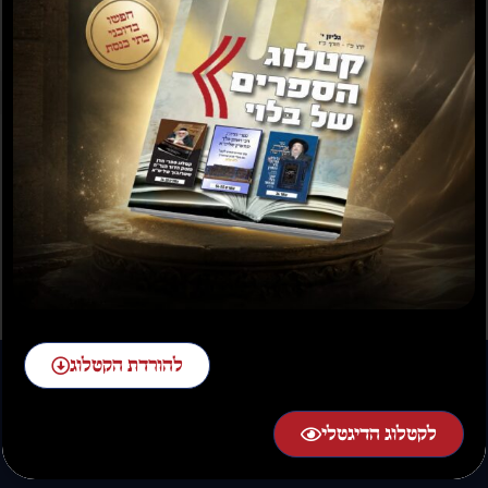
תשועה ברוב יועץ
תשובה מאת הרב ראובן
לויכטר שליטא
₪
35.00
₪
15.00
₪
20.00
–
₪
30.00
להורדת הקטלוג
לקטלוג הדיגטלי