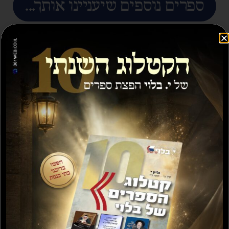
ספרים נוספים שיעניינו אותך...
מבצע
תשועה ברוב יועץ
תשובה מאת הרב ראובן
לויכטר שליטא
₪
35.00
₪
15.00
₪
20.00
–
₪
30.00