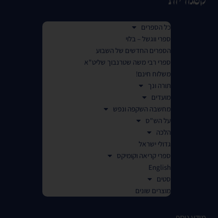
קטגוריות
כל הספרים
ספרי ווגשל – בלוי
הספרים החדשים של השבוע
ספרי רבי משה שטרנבוך שליט"א
משלוח חינם!
תורה ונך
מועדים
מחשבה השקפה ונפש
על הש"ס
הלכה
גדולי ישראל
ספרי קריאה וקומיקס
English
סטים
מוצרים שונים
מידע נוסף