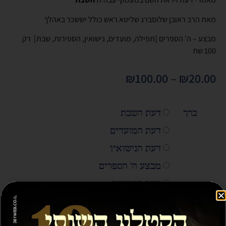
מאת הרב ראובן שלוסברג שליטא ראש כולל יששכר באהלך
מבצע – ה' הספרים [תפילה, מועדים, נישואין, הספירות, שבת] רק
100 שח
₪
100.00
–
₪
20.00
כרך
דעת השבת
דעת המועדים
דעת הנישואין
מבצע ה' הספרים
דעת הספירות
דעת התפילה