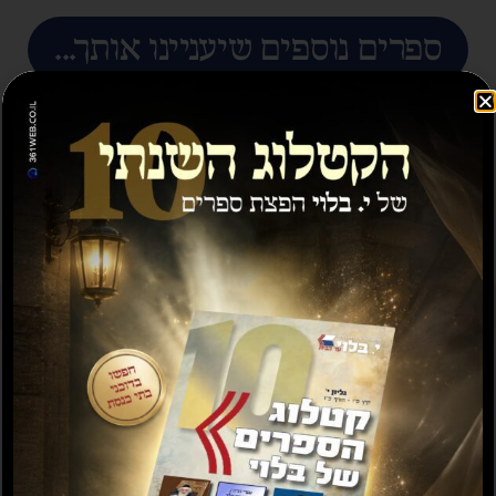
ספרים נוספים שיעניינו אותך...
מבצע
תשועה ברוב יועץ
תשובה מאת הרב ראובן
לויכטר שליטא
₪
35.00
₪
15.00
₪
20.00
–
₪
30.00