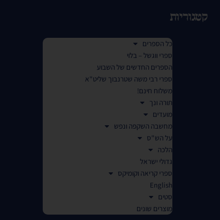
קטגוריות
כל הספרים
ספרי ווגשל – בלוי
הספרים החדשים של השבוע
ספרי רבי משה שטרנבוך שליט"א
משלוח חינם!
תורה ונך
מועדים
מחשבה השקפה ונפש
על הש"ס
הלכה
גדולי ישראל
ספרי קריאה וקומיקס
English
סטים
מוצרים שונים