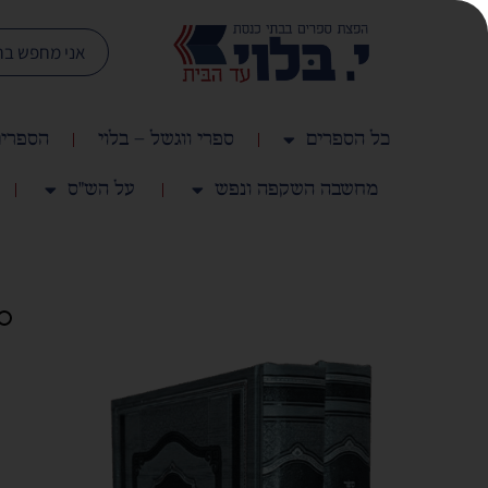
כל הספרים
ספרי ווגשל – בלוי
הספרים
מחשבה השקפה ונפש
על הש"ס