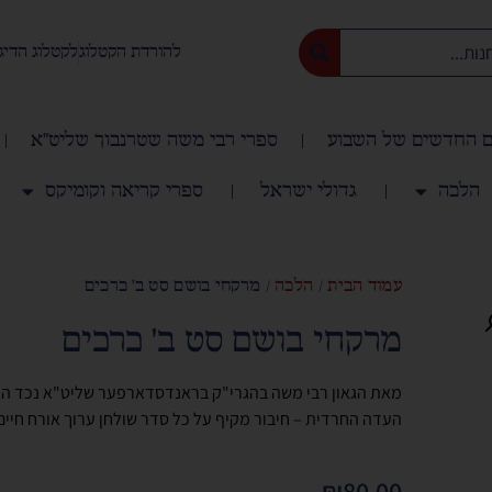
להורדת הקטלוג
לקטלוג הדיג
 החדשים של השבוע
ספרי רבי משה שטרנבוך שליט"א
הלכה
גדולי ישראל
ספרי קריאה וקומיקס
עמוד הבית
/
הלכה
/ מרקחי בושם סט ב' כרכים
מרקחי בושם סט ב' כרכים
מאת הגאון רבי משה בהגרי"ק בראנדסדארפער שליט"א נכד הגא
העדה החרדית – חיבור מקיף על כל סדר שולחן ערוך אורח חיים
₪
80.00