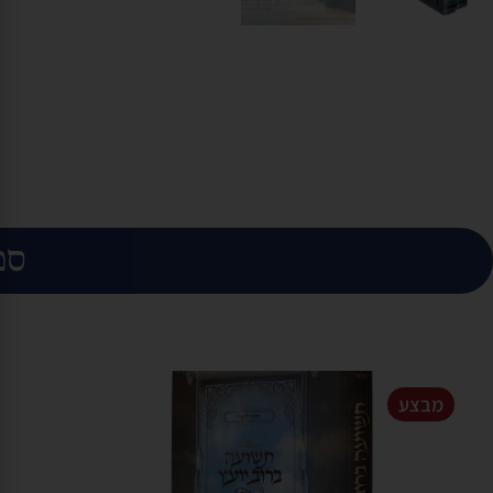
ספ
מבצע