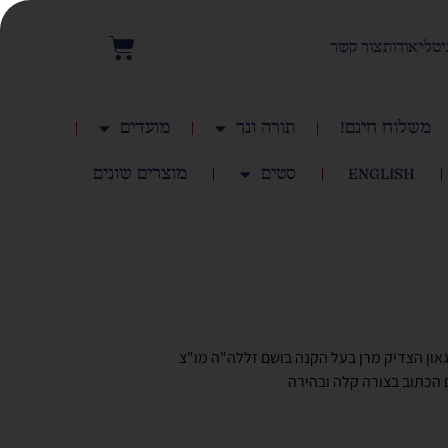
יטלי
אודות
צור קשר
משלוח חינם!
תורה ונך
מועדים
English
סטים
מוצרים שונים
ון הצדיק מרן בעל הקנה בושם זללה"ה מו"צ
 הכתוב בצורה קלה ובהירה