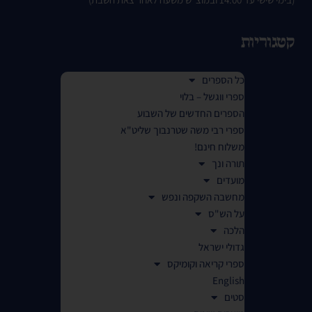
קטגוריות
כל הספרים
ספרי ווגשל – בלוי
הספרים החדשים של השבוע
ספרי רבי משה שטרנבוך שליט"א
משלוח חינם!
תורה ונך
מועדים
מחשבה השקפה ונפש
על הש"ס
הלכה
גדולי ישראל
ספרי קריאה וקומיקס
English
סטים