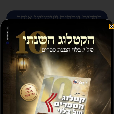
ספרים נוספים שיעניינו אותך...
מבצע
תשועה ברוב יועץ
תשובה מאת הרב ראובן
לויכטר שליטא
₪
35.00
₪
15.00
₪
20.00
–
₪
30.00