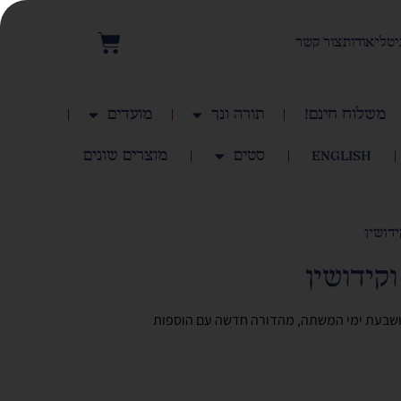
יטלי
אודות
צור קשר
משלוח חינם!
תורה ונך
מועדים
English
סטים
מוצרים שונים
דושין
קידושין
ת ושבעת ימי המשתה, מהדורה חדשה עם הוספות