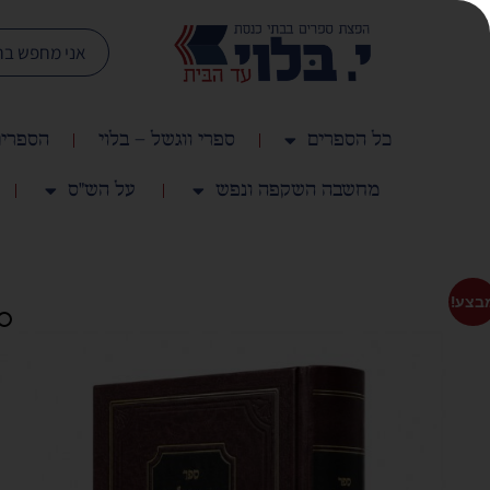
כל הספרים
ספרי ווגשל – בלוי
הספרים
מחשבה השקפה ונפש
על הש"ס
בצע!