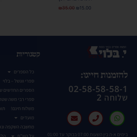
₪
35.00
₪
15.00
קטגוריות
כל הספרים
להזמנות חייגו:
ספרי ווגשל – בלוי
02-58-58-58-1
הספרים החדשים ש
שלוחה 2
ספרי רבי משה שטר
משלוח חינם!
תור
מועדים
מחשבה השקפה ונפ
בימים א-ה בין השעות 07:00 בבוקר עד 01:00
על הש"ס
הלכ