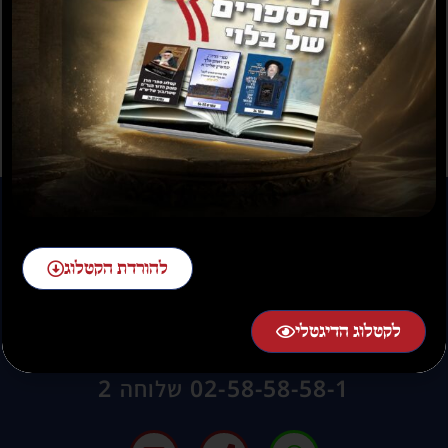
תשועה ברוב יועץ
תשובה מאת הרב ראובן
לויכטר שליטא
₪
35.00
₪
15.00
₪
20.00
–
₪
30.00
להורדת הקטלוג
לקטלוג הדיגטלי
להזמנות חייגו:
02-58-58-58-1 שלוחה 2