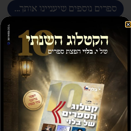
ספרים נוספים שיעניינו אותך...
מבצע
תשועה ברוב יועץ
תשובה מאת הרב ראובן
לויכטר שליטא
₪
35.00
₪
15.00
₪
20.00
–
₪
30.00