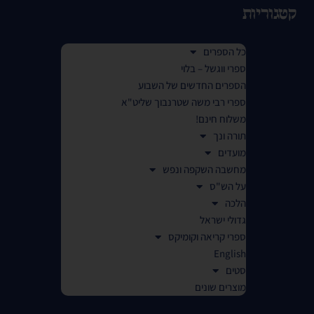
קטגוריות
כל הספרים
ספרי ווגשל – בלוי
הספרים החדשים של השבוע
ספרי רבי משה שטרנבוך שליט"א
משלוח חינם!
תורה ונך
מועדים
מחשבה השקפה ונפש
על הש"ס
הלכה
גדולי ישראל
ספרי קריאה וקומיקס
English
סטים
מוצרים שונים