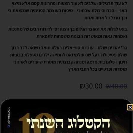
לא עוד תרגילים ושלבים לא עוד הצעות ופתרונות קסם אלא מיצוי
האני – הכח והיכולת שבתוכי – טיפוח העוצמה הפנימית שנמצאת בי
ובך ואצל כל אחת ואחת
בואי לגלות את האוצר הגלום בך והצטרפי לדורות רבים של מחנכות
ואמהות גאות ומאושרות הבונות משפחות לתפארת
גב' יהודית שולם – עובדת סוציאלית בעלת תואר נשואה לדר ברוך
שולם פסיכולוג בעל שם עולמי ואם לחמישה ילדים מטפלת בבעיות
חינוך ושלום בית מרצה ומנחה קבוצתית מוסרת שיעורים לארגוני
מוסדות ופרטיים בכל רחבי הארץ
₪
30.00
₪
40.00
41 במלאי
הוספה לסל