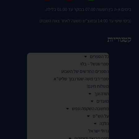
בימים א-ה בין השעות 07:00 בבוקר עד 01:00 בלילה.
(בימי שישי עד 14:00 ובמוצ"ש משעה לאחר צאת השבת)
קטגוריות
כל הספרים
ספרי ווגשל – בלוי
הספרים החדשים של השבוע
ספרי רבי משה שטרנבוך שליט"א
משלוח חינם!
תורה ונך
מועדים
מחשבה השקפה ונפש
על הש"ס
הלכה
גדולי ישראל
ספרי קריאה וקומיקס