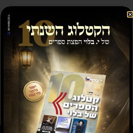
מבצע
תשובה מאת הרב ראובן
תורת חובות הלבבות עב
לויכטר שליטא
בלבב ימים
₪
50.00
₪
20.00
₪
20.00
–
₪
30.00