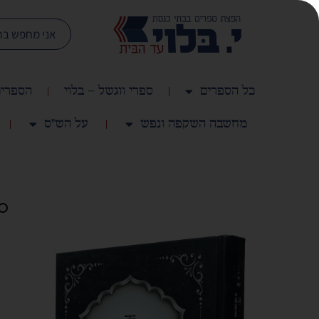
כל הספרים
ספרי ווגשל – בלוי
הספרים
מחשבה השקפה ונפש
על הש"ס