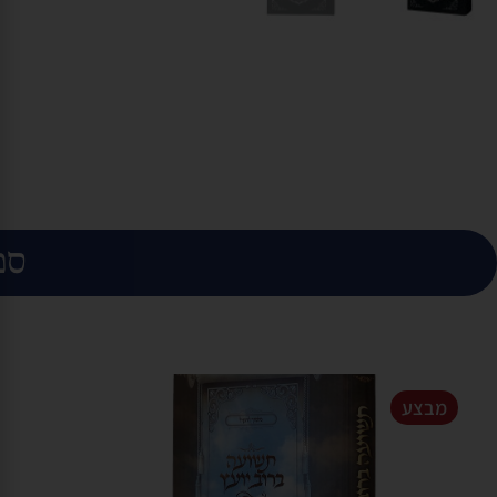
ספ
מבצע