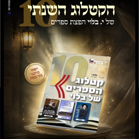
תשועה ברוב יועץ
תשובה מאת הרב ראובן
לויכטר שליטא
₪
35.00
₪
15.00
₪
20.00
–
₪
30.00