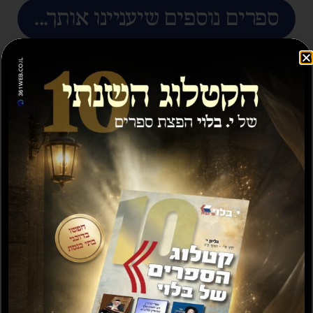
ספרים נוספים שיעניינו אותך...
מבצע
תשועה ברוב יועץ
תשובה מאת הרב ראובן
לויכטר שליטא
₪
35.00
₪
15.00
₪
20.00
–
₪
30.00