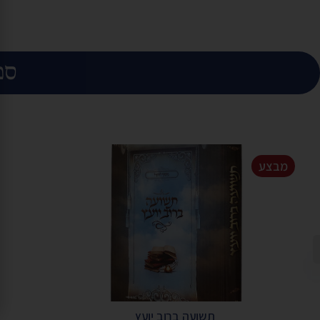
ספ
מבצע
תשועה ברוב יועץ