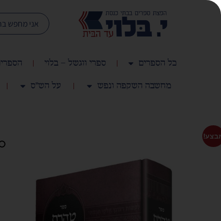
כל הספרים
ספרי ווגשל – בלוי
הספרים
מחשבה השקפה ונפש
על הש"ס
בצע!