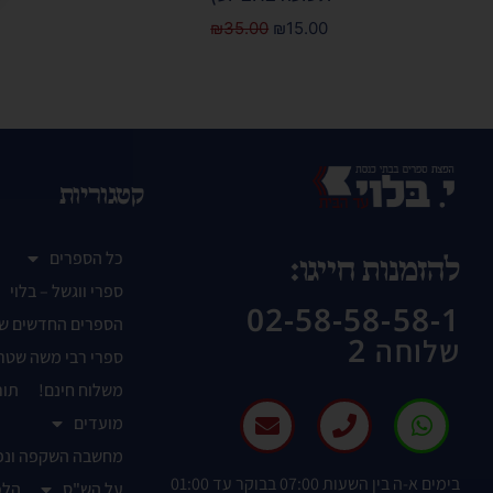
₪
35.00
₪
15.00
קטגוריות
כל הספרים
להזמנות חייגו:
ספרי ווגשל – בלוי
02-58-58-58-1
הספרים החדשים ש
שלוחה 2
ספרי רבי משה שטר
משלוח חינם!
תור
מועדים
מחשבה השקפה ונפ
בימים א-ה בין השעות 07:00 בבוקר עד 01:00
על הש"ס
הלכ