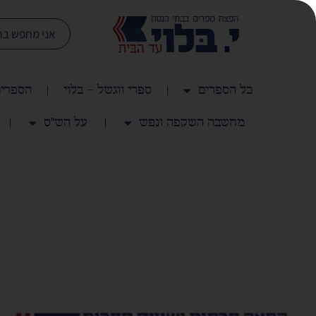
כל הספרים
ספרי ווגשל – בלוי
הספרים
מחשבה השקפה ונפש
על הש"ס