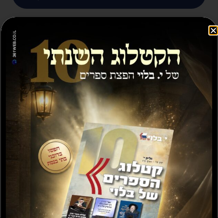
מבצע
תשועה ברוב יועץ
תשובה מאת הרב ראובן
לויכטר שליטא
₪
35.00
₪
15.00
₪
20.00
–
₪
30.00