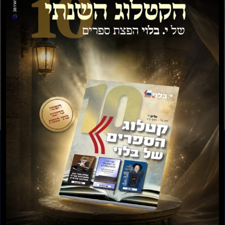
ש״ס חתנים גדול 22
ש"ס פנינים חדש, 20
כרכים
כרכים
₪
1,538.00
₪
1,154.00
₪
4,797.00
₪
3,598.00
להזמנות חייגו: