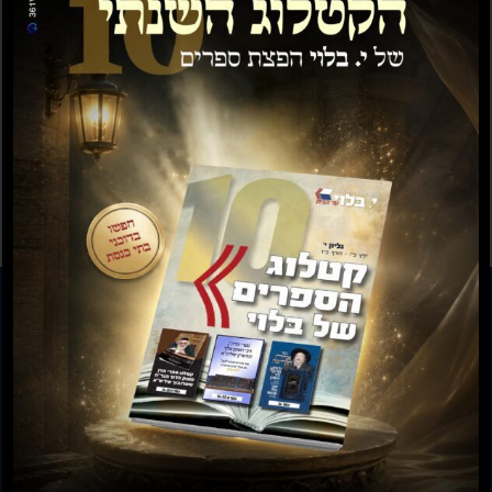
תשועה ברוב יועץ
תשובה מאת הרב ראובן
לויכטר שליטא
₪
35.00
₪
15.00
₪
20.00
–
₪
30.00
להזמנות חייגו: