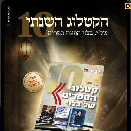
מבצע
תשועה ברוב יועץ
תשובה מאת הרב ראובן
לויכטר שליטא
₪
35.00
₪
15.00
₪
20.00
–
₪
30.00