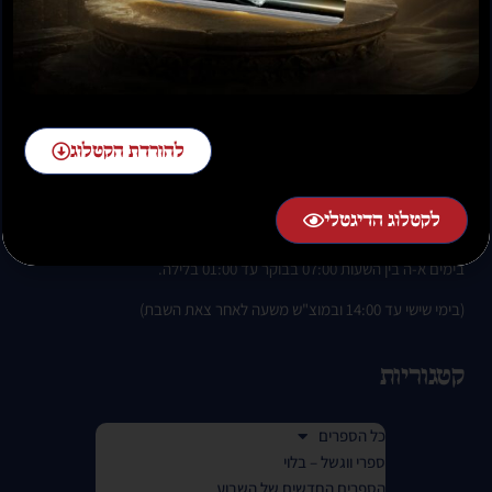
להזמנות חייגו:
02-58-58-58-1 שלוחה 2
להורדת הקטלוג
לקטלוג הדיגטלי
בימים א-ה בין השעות 07:00 בבוקר עד 01:00 בלילה.
(בימי שישי עד 14:00 ובמוצ"ש משעה לאחר צאת השבת)
קטגוריות
כל הספרים
ספרי ווגשל – בלוי
הספרים החדשים של השבוע