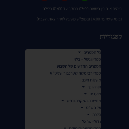
בימים א-ה בין השעות 07:00 בבוקר עד 01:00 בלילה.
(בימי שישי עד 14:00 ובמוצ"ש משעה לאחר צאת השבת)
קטגוריות
כל הספרים
ספרי ווגשל – בלוי
הספרים החדשים של השבוע
ספרי רבי משה שטרנבוך שליט"א
משלוח חינם!
תורה ונך
מועדים
מחשבה השקפה ונפש
על הש"ס
הלכה
גדולי ישראל
ספרי קריאה וקומיקס