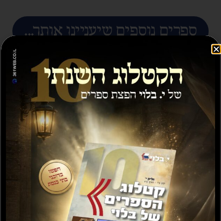
ספרים נוספים שיעניינו אותך...
מבצע
תשועה ברוב יועץ
תשובה מאת הרב ראובן
לויכטר שליטא
₪
35.00
₪
15.00
₪
20.00
–
₪
30.00