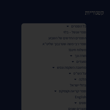
קטגוריות
כל הספרים
ספרי ווגשל – בלוי
הספרים החדשים של השבוע
ספרי רבי משה שטרנבוך שליט"א
משלוח חינם!
תורה ונך
מועדים
מחשבה השקפה ונפש
על הש"ס
הלכה
גדולי ישראל
ספרי קריאה וקומיקס
English
סטים
מוצרים שונים