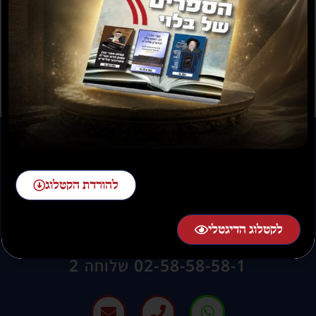
תשועה ברוב יועץ
תשובה מאת הרב ראובן
לויכטר שליטא
₪
35.00
₪
15.00
₪
20.00
–
₪
30.00
להורדת הקטלוג
לקטלוג הדיגטלי
להזמנות חייגו:
02-58-58-58-1 שלוחה 2