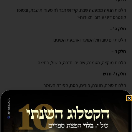
הלכות הנאה ממעשה שבת, קידוש הבדלה סעודות שבת, ובסופו
קונטרס דיני עירובי חצירות<
חלק ה' –
הלכות יום טוב חול המועד וארבעת המינים
חלק ו' –
הלכות מוקצה, הטמנה, שהייה, חזרה, בישול, רחיצה
חלק ז'- חדש
הלכות סוכה, חנוכה, פורים, פסח, ספירת העומר
חלק ח' – חדש
הלכות בין המצרים, ט' באב, יוהכ ותעניות
…..
הספר מעוטר בהסכמותיהם הנלהבות של הרבנים הגאונים מחכמי