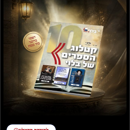
הזמן הלא המה – הגאון רבי עובדיה יוסף זצל, הגאון רבי אריה מלכיאל
קוטלר שליטא, הגאון רבי עזריאל אויערבאך שליטא, הגאון רבי שמעון
יצחק שלזינגר שליטא, הגאון רבי שמואל פנחסי שליטא – שכולם
מהללים ומשבחים את גדלותו של המחבר הלן בעומקה של הלכה
ולומד לאסוקי שמעתתא אליבא דהלכתא בעיון ובהשכל ובדעת עמוקה
להכנס לעומק בירור הסוגיות ושיטות הראשונים והאחרונים והפוסקים
ולחדור לשורש פלוגתתם ואיך מתחלקים בשורש ומקור הדברים
בסוגית הגמרא עצמה, ולברר סברותיהם ונימוקיהם של כל שיטה
ושיטה, ועל ידי זה זכה לערוך הדברים בכתובים בדיבורים ברורים
ונעימים וראויים המה לשולחן מלכים מאן מלכי רבנן להתענג על
הדברים המתוקים והמסודרים בהיקף גדול בבהירות ובהבנה ישרה,
ויביא תעולת מרובה ועצומה לכל לומד ומעיין בענינים אלו.
₪
100.00
–
₪
30.00
₪
180.00
–
₪
30.00
כרך
בורר טוחן
קושר ומתיר