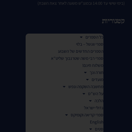
(בימי שישי עד 14:00 ובמוצ"ש משעה לאחר צאת השבת)
קטגוריות
כל הספרים
ספרי ווגשל – בלוי
הספרים החדשים של השבוע
ספרי רבי משה שטרנבוך שליט"א
משלוח חינם!
תורה ונך
מועדים
מחשבה השקפה ונפש
על הש"ס
הלכה
גדולי ישראל
ספרי קריאה וקומיקס
English
סטים