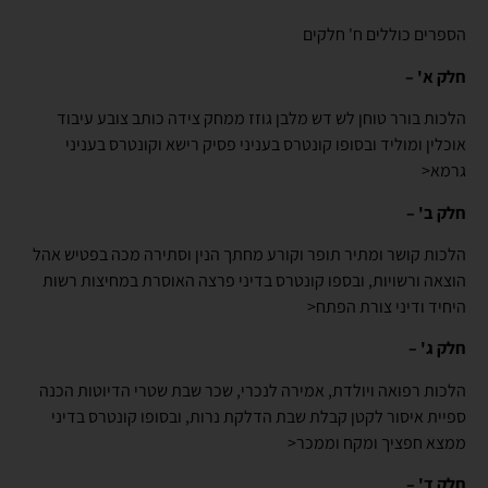
הספרים כוללים ח' חלקים
חלק א' –
הלכות בורר טוחן לש דש מלבן גוזז ממחק צידה כותב צובע עיבוד
אוכלין ומוליד ובסופו קונטרס בעניני פסיק רישא וקונטרס בעניני
גרמא<
חלק ב' –
הלכות קושר ומתיר תופר וקורע מחתך הנין וסתירה מכה בפטיש אהל
הוצאה ורשויות, ובספו קונטרס בדיני פרצה האוסרת במחיצות רשות
היחיד ודיני צורת הפתח<
חלק ג' –
הלכות רפואה ויולדת, אמירה לנכרי, שכר שבת שטרי הדיוטות הכנה
ספיית איסור לקטן קבלת שבת הדלקת נרות, ובסופו קונטרס בדיני
ממצא חפציך ומקח וממכר<
חלק ד' –