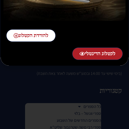
להזמנות חייגו:
02-58-58-58-1 שלוחה 2
להורדת הקטלוג
לקטלוג הדיגטלי
בימים א-ה בין השעות 07:00 בבוקר עד 01:00 בלילה.
(בימי שישי עד 14:00 ובמוצ"ש משעה לאחר צאת השבת)
קטגוריות
כל הספרים
ספרי ווגשל – בלוי
הספרים החדשים של השבוע
ספרי רבי משה שטרנבוך שליט"א