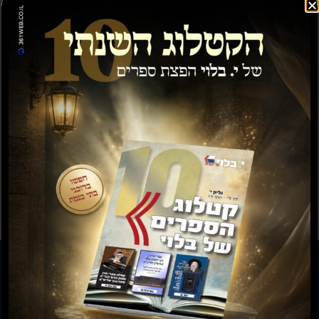
רבי לייב - הגאון הגדול רבי
ר' יצחק אלחנן ספקטור
לייב מינצברג זצ"ל
₪
47.00
₪
30.00
₪
99.00
₪
80.00