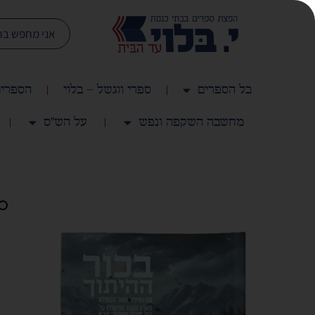
כל הספרים
ספרי ווגשל – בלוי
הספרים
מחשבה השקפה ונפש
על הש"ס