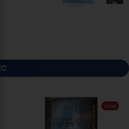
ספ
מבצע