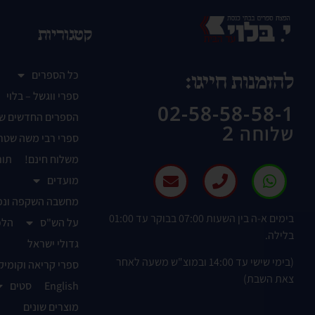
קטגוריות
כל הספרים
להזמנות חייגו:
ספרי ווגשל – בלוי
02-58-58-58-1
הספרים החדשים ש
שלוחה 2
ספרי רבי משה שטר
משלוח חינם!
תור
מועדים
מחשבה השקפה ונפ
בימים א-ה בין השעות 07:00 בבוקר עד 01:00
על הש"ס
הלכ
בלילה.
גדולי ישראל
(בימי שישי עד 14:00 ובמוצ"ש משעה לאחר
ספרי קריאה וקומיק
צאת השבת)
English
סטים
מוצרים שונים