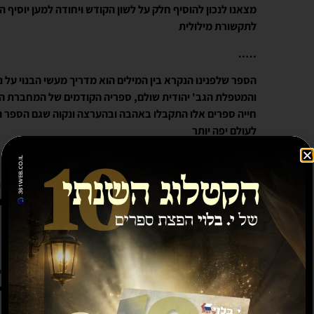
מצאנו לנכון להוסיף חלק על לשון הקודש ויחודה למען יוסיף ה
לתקשורת מילולית
…..
הספר שלפנינו הנקרא בין המילים הוא מדריך מעשי הבנוי על נ
והמטפלת הגב' יהודית שולם, ספריה הקודמים של המחברת הם 
חייה ספרים אלו התקבלו באהבה ובהערצה ונקוה שגם הספר הז
לעולם יפה יותר
…..
גב' יהדית שולם מחברת הספר שלננינו – היא עובדת סוציאלי
בעל שם עולמי ואם לחמישה ילדים מטפלת בבעיות חינוך ושלו
לארגונים מוסדות ופרטיי בכל רחבי הארץ.
…..
מילים בכוחן לבנות לגדל ליצור תא משפחתי בריא וחיים יפים 
אותם תגלו תלמדו ותפנימו בספר הזה שלפנינו הנקרא בין המי