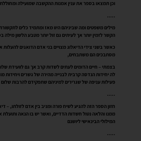
וכן תמצאו בספר את ענין אמנות ההקשבה שמועילה ומחוללת 
…..
מילים משפטים ומה שביניהם היוו מאז ומתמיד כלים לתקשורת
הקשר לזמין יותר אך לעיתים גם זול יותר מטבע הלשון מילה ב
כאשר בשני צידי הדיאלוג מצויים בני אדם הדואגים להעלות א
מסתבכים הם משתבחים,
בצמתי – חיים הדומים לעתים לשדות קרב אך גם לוועידת שלו
לה יחידות הנדסה קרבית לבנייה מהירה של גשרים ויחידות מו
פעילות עניפה של שגרירים למיניהם שתפקידם להרבות שלום 
…..
חזון הספר הזה להגיע לשיח פורה ומניב בין אדם לזולתו, – די
ממנו והלאה נטול חשדות הדדיים, ואשר יש בו הנאה ותועלת 
המילולי הבינאישי ליושנם
…..