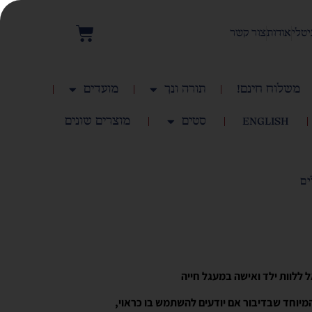
יטלי
אודות
צור קשר
משלוח חינם!
תורה ונך
מועדים
English
סטים
מוצרים שונים
ים
 ללוות ילד ואישה במעגל חייה
מיוחד שבדיבור אם יודעים להשתמש בו כראוי,