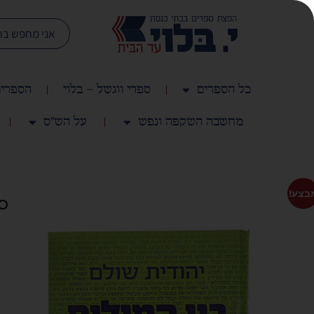
כל הספרים
ספרי ווגשל – בלוי
הספרים
מחשבה השקפה ונפש
על הש"ס
בצע!