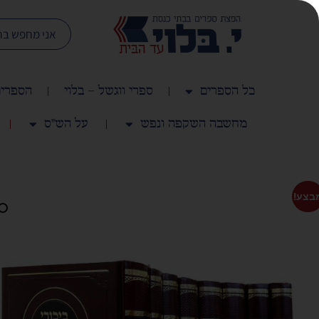
כל הספרים
ספרי ווגשל – בלוי
הספרים
מחשבה השקפה ונפש
על הש"ס
בצע!