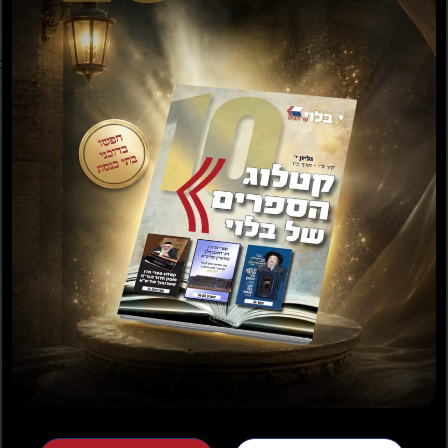
מרן הגאון הגדול רבי בונים שרייבר שליטא
והגהמח שליטא טרח טובא בזה לחבר את ההלכה עם המשנה כמה 
כאשר יראה כל מעיין ושופט בצדק.
₪
100.00
₪
360.00
81 במלאי
הוספה לסל