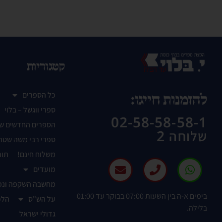
קטגוריות
כל הספרים
להזמנות חייגו:
ספרי ווגשל – בלוי
02-58-58-58-1
הספרים החדשים ש
שלוחה 2
ספרי רבי משה שטר
משלוח חינם!
תור
מועדים
מחשבה השקפה ונפ
בימים א-ה בין השעות 07:00 בבוקר עד 01:00
על הש"ס
הלכ
בלילה.
גדולי ישראל