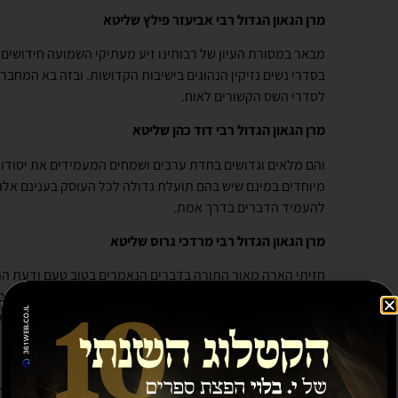
מרן הגאון הגדול רבי אביעזר פילץ שליטא
מבאר במסורת העיון של רבותינו זיע מעתיקי השמועה חידושים 
בסדרי נשים נזיקין הנהוגים בישיבות הקדושות. ובזה בא המחבר
לסדרי השס הקשורים לאוח.
מרן הגאון הגדול רבי דוד כהן שליטא
והם מלאים וגדושים בחדת ערבים ושמחים המעמידים את יסודות
מיוחדים במינם שיש בהם תועלת גדולה לכל העוסק בענינם אלו ב
להעמיד הדברים בדרך אמת.
מרן הגאון הגדול רבי מרדכי גרוס שליטא
חזיתי הארה מאור התורה בדברים הנאמרים בטוב טעם ודעת הו
ונכוחות בבירור היטב הלכתא גבירתא במשנה סדורה ממקורה מה
הדעת בעומקו של הלכה בנויים על אדני פז שנפיק מקן קולמסא 
מרן הגאון הגדול הגרבש דויטש שליטא
והתפעלתי מההיקף הגדול בכל אופניו יחד עם העמקה והבנה יש