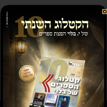
מבצע
תשועה ברוב יועץ
תשובה מאת הרב ראובן
לויכטר שליטא
₪
35.00
₪
15.00
₪
20.00
–
₪
30.00