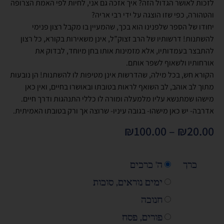
לזכות לאושר הגדול הזה? איך אזכה גם אני, לחיות לפי האמת הצרופה
והטהורה, כפי שזו הוצגה על ידי רבי אריה?
יחודו של הספר שלפנינו הוא בכך, שהמעיין בו מקבל רצון פנימי
להשתנות! דרשותיו של הרב זצוק”ל, אינן משאירות בקורא, כל רצון
להתבצר בעמדותיו, אלא מזמינות אותו בחן מיוחד, לבדוק את
אורחותיו ולשאוף לשפר אותם.
הקורא חש, בכל מילה, שהדרשות אינן מטיפות לו להשתנות! הן נובעות
מתוך לב אוהב, לב השואף לראות בטובתו ובאושרו בחיים, ואין כאן
מישהו שמתנשא עליו מלמעלה ומורה לו כללי התנהגות ודרך חיים.
אדרבה- יש כאן מישהו- בגובה עיניו- שרוצה אך ורק בטובתו האמיתית.
₪
100.00
–
₪
20.00
כרך
ה' כרכים
ימים נוראים, סוכות
חנוכה
פורים, פסח