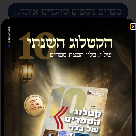
ספרים נוספים שיעניינו אותך...
מבצע
תשועה ברוב יועץ
תשובה מאת הרב ראובן
לויכטר שליטא
₪
35.00
₪
15.00
₪
20.00
–
₪
30.00