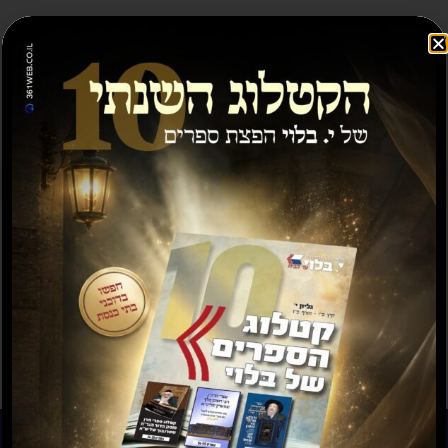
מבצע
תשועה ברוב יועץ
תשובה מאת הרב ראובן
לויכטר שליטא
₪
35.00
₪
15.00
₪
20.00
–
₪
30.00